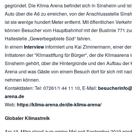
gegründet. Die Klima Arena befindet sich in Sinsheim und is
Auto über die A6 zu erreichen, von der Anschlussstelle Sin
ist sie wenige hundert Meter entfernt. Mit öffentlichen Verkehr
können Besucher vom Hauptbahnhof mit der Buslinie 771 zu
Haltestelle „Gewerbegebiete Süd“ fahren.
In einem
Interview
informiert uns Kai Zimmermann, einer der
Initiatoren der "Klimastiftung für Bürger", der die Klimaarena 
Sinsheim gehört, über die Hintergründe und den Aufbau der 
Arena und was Gäste von einem Besuch dort für sich mit na
nehmen können.
Kontaktdaten: Tel: 07261/1 44 11 10, E-Mail:
besucherinfo@
arena.de
Web:
https://klima-arena.de/die-klima-arena/
Globaler Klimastreik
Am 19. März stand zum ersten Mal seit September 2019 wied