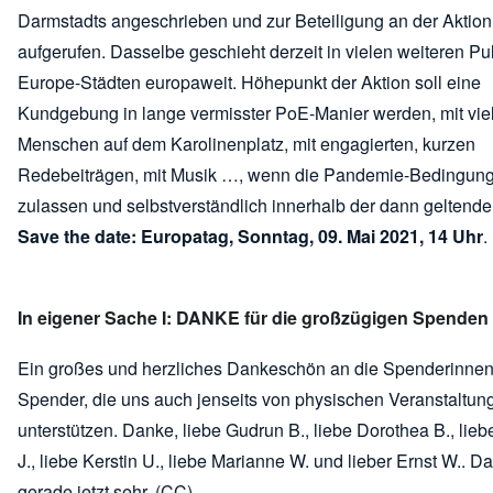
Darmstadts angeschrieben und zur Beteiligung an der Aktion
aufgerufen. Dasselbe geschieht derzeit in vielen weiteren Pul
Europe-Städten europaweit. Höhepunkt der Aktion soll eine
Kundgebung in lange vermisster PoE-Manier werden, mit vie
Menschen auf dem Karolinenplatz, mit engagierten, kurzen
Redebeiträgen, mit Musik …, wenn die Pandemie-Bedingun
zulassen und selbstverständlich innerhalb der dann geltend
Save the date: Europatag, Sonntag, 09. Mai 2021, 14 Uhr
.
In eigener Sache I: DANKE für die großzügigen Spenden
Ein großes und herzliches Dankeschön an die Spenderinne
Spender, die uns auch jenseits von physischen Veranstaltun
unterstützen. Danke, liebe Gudrun B., liebe Dorothea B., lieb
J., liebe Kerstin U., liebe Marianne W. und lieber Ernst W.. Das
gerade jetzt sehr. (CC)