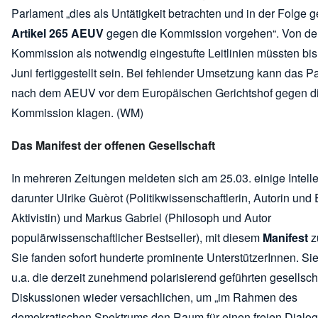
Parlament „dies als Untätigkeit betrachten und in der Folge
Artikel 265 AEUV
gegen die Kommission vorgehen“. Von de
Kommission als notwendig eingestufte Leitlinien müssten bis
Juni fertiggestellt sein. Bei fehlender Umsetzung kann das P
nach dem AEUV vor dem Europäischen Gerichtshof gegen d
Kommission klagen. (WM)
Das Manifest der offenen Gesellschaft
In mehreren Zeitungen meldeten sich am 25.03. einige Intelle
darunter Ulrike Guèrot (Politikwissenschaftlerin, Autorin und
Aktivistin) und Markus Gabriel (Philosoph und Autor
populärwissenschaftlicher Bestseller), mit diesem
Manifest
z
Sie fanden sofort hunderte prominente UnterstützerInnen. Si
u.a. die derzeit zunehmend polarisierend geführten gesellsch
Diskussionen wieder versachlichen, um „im Rahmen des
demokratischen Spektrums den Raum für einen freien Dialog