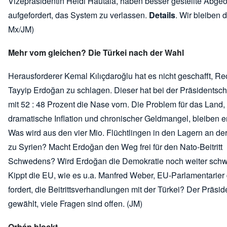
Vizepräsidentin Heidi Hautala, haben besser gestellte Abge
aufgefordert, das System zu verlassen.
Details
. Wir bleiben d
Mx/JM)
Mehr vom gleichen? Die Türkei nach der Wahl
Herausforderer Kemal Kılıçdaroğlu hat es nicht geschafft, R
Tayyip Erdoğan zu schlagen. Dieser hat bei der Präsidentsc
mit 52 : 48 Prozent die Nase vorn. Die Problem für das Land, 
dramatische Inflation und chronischer Geldmangel, bleiben e
Was wird aus den vier Mio. Flüchtlingen in den Lagern an de
zu Syrien? Macht Erdoğan den Weg frei für den Nato-Beitritt
Schwedens? Wird Erdoğan die Demokratie noch weiter sch
Kippt die EU, wie es u.a. Manfred Weber, EU-Parlamentarier
fordert, die Beitrittsverhandlungen mit der Türkei? Der Präside
gewählt, viele Fragen sind offen. (JM)
Orbán blockt