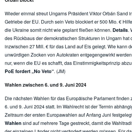
Wieder einmal streut Ungarns Präsident Viktor Orbán Sand i
Getriebe der EU. Durch sein Veto blockiert er 500 Mio. € Hilfe,
die Ukraine somit nicht wie geplant fließen können.
Details
.
des Rückbaus der demokratischen Strukturen in Ungarn hat 
inzwischen 27 Mill. € für das Land auf Eis gelegt. Wie kann 
unwürdigen Zocken von Autokraten entgegengewirkt werde
nur, wenn die EU es schafft, das Einstimmigkeitsprinzip abzu
PoE fordert „No Veto“
. (JM)
Wahlen zwischen 6. und 9. Juni 2024
Die nächsten Wahlen für das Europäische Parlament finden
6. und 9. Juni 2024 statt. Im Wahlrecht ist der Termin abhäng
Zeitraum der ersten Europawahlen auf Anfang Juni festgelegt
Wahlen
sind auf mehrere Tage gestreckt, damit die Wahltrad
der einzelnen Länder nicht verändert werden müssen. Für da