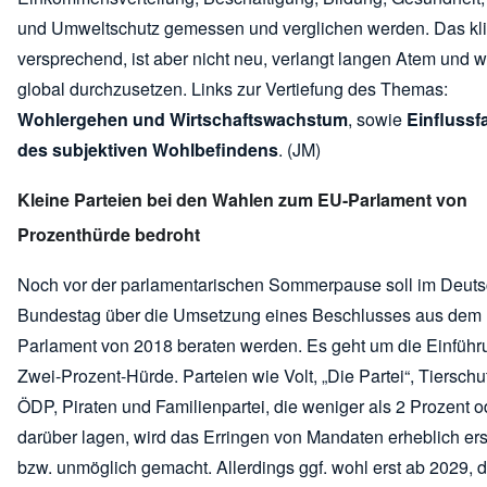
und Umweltschutz gemessen und verglichen werden. Das klin
versprechend, ist aber nicht neu, verlangt langen Atem und 
global durchzusetzen. Links zur Vertiefung des Themas:
Wohlergehen und Wirtschaftswachstum
, sowie
Einflussf
des subjektiven Wohlbefindens
. (JM)
Kleine Parteien bei den Wahlen zum EU-Parlament von
Prozenthürde bedroht
Noch vor der parlamentarischen Sommerpause soll im Deut
Bundestag über die Umsetzung eines Beschlusses aus dem
Parlament von 2018 beraten werden. Es geht um die Einführ
Zwei-Prozent-Hürde. Parteien wie Volt, „Die Partei“, Tierschut
ÖDP, Piraten und Familienpartei, die weniger als 2 Prozent 
darüber lagen, wird das Erringen von Mandaten erheblich er
bzw. unmöglich gemacht. Allerdings ggf. wohl erst ab 2029, d