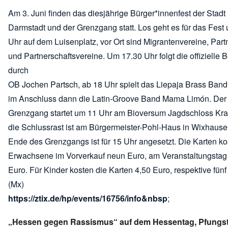
Am 3. Juni finden das diesjährige Bürger*innenfest der Stadt
Darmstadt und der Grenzgang statt. Los geht es für das Fest
Uhr auf dem Luisenplatz, vor Ort sind Migrantenvereine, Part
und Partnerschaftsvereine. Um 17.30 Uhr folgt die offizielle
durch
OB Jochen Partsch, ab 18 Uhr spielt das Liepaja Brass Band
im Anschluss dann die Latin-Groove Band Mama Limón. Der
Grenzgang startet um 11 Uhr am Bioversum Jagdschloss Kran
die Schlussrast ist am Bürgermeister-Pohl-Haus in Wixhause
Ende des Grenzgangs ist für 15 Uhr angesetzt. Die Karten ko
Erwachsene im Vorverkauf neun Euro, am Veranstaltungstag
Euro. Für Kinder kosten die Karten 4,50 Euro, respektive fünf
(Mx)
https://ztix.de/hp/events/16756/info&nbsp
;
„Hessen gegen Rassismus“ auf dem Hessentag, Pfungsta