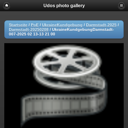
Udos photo gallery
Startseite
/
PoE
/
UkraineKundgebung
/
Darmstadt-2025
/
Darmstadt-20250208
/
UkraineKundgebungDarmstadt-
007-2025 02 13-13 21 00