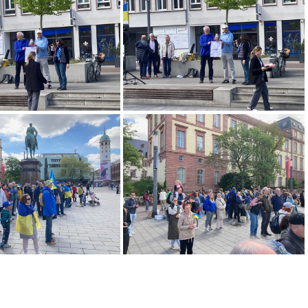
UkraineKundgebungDarmstadt-003-2025 04 19-10 46 00
UkraineKundgebungDarmstadt-004-2025 04 19-10 46 05
UkraineKundgebungDarmstadt-008-2025 04 19-11 20 53
UkraineKundgebungDarmstadt-009-2025 04 19-11 20 54