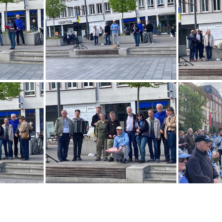
UkraineKundgebungDarmstadt-001-2025 04 19-10 45 08
UkraineKundgebungDarmstadt-002-2025 04 19-10 45 13
UkraineKundgebungDarmstadt-006-2025 04 19-11 03 59
UkraineKundgebungDarmstadt-007-2025 04 19-11 17 27