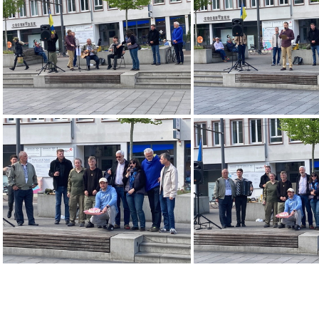
UkraineKundgebungDarmstadt-000-2025 04 19-10 45 05
UkraineKundgebungDarmstadt-005-2025 04 19-10 49 18