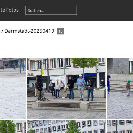
te Fotos
5
/
Darmstadt-20250419
15