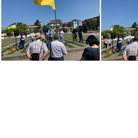
UkraineKundgebungDarmstadt-000-2023 05 27-10 41 55
UkraineKundgebungDarmstadt-005-2023 05 27-11 12 57