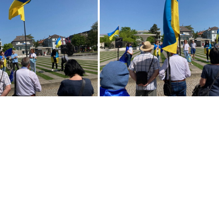
UkraineKundgebungDarmstadt-001-2023 05 27-10 42 03
UkraineKundgebungDarmstadt-002-2023 05 27-10 59 45
UkraineKundgebungDarmstadt-006-2023 05 27-11 13 02