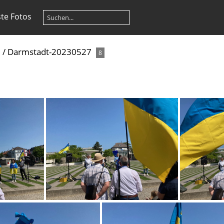
te Fotos
3
/
Darmstadt-20230527
8