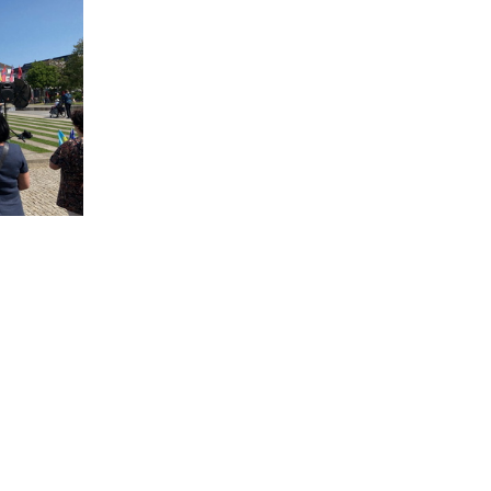
UkraineKundgebungDarmstadt-003-2023 05 27-10 59 51
UkraineKundgebungDarmstadt-004-2023 05 27-10 59 56
UkraineKundgebungDarmstadt-007-2023 05 27-11 18 00